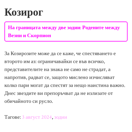
Козирог
На границата между две зодии: Родените между
Везни и Скорпион
За Козирозите може да се каже, че спестяването е
второто им аз: ограничавайки се във всичко,
представителите на знака не само не страдат, а
напротив, радват се, защото мислено изчисляват
колко пари могат да спестят за нещо наистина важно.
Днес звездите ви препоръчват да не излизате от
обичайното си русло.
Тагове:
3 август 2024
зодии