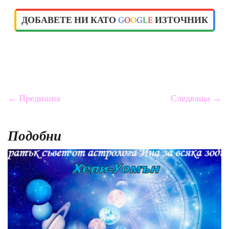
ДОБАВЕТЕ НИ КАТО
G
O
O
G
L
E
ИЗТОЧНИК
← Предишна
Следваща →
Подобни