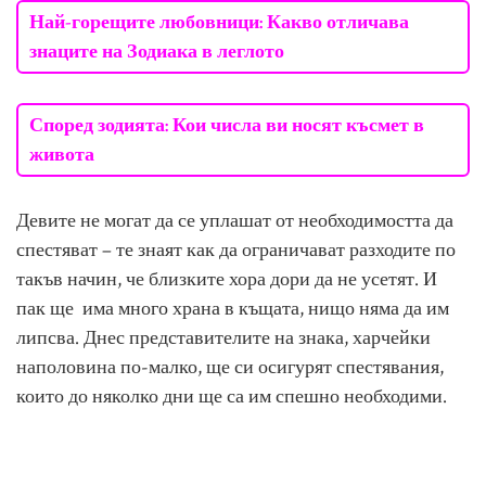
Най-горещите любовници: Какво отличава
знаците на Зодиака в леглото
Според зодията: Кои числа ви носят късмет в
живота
Девите не могат да се уплашат от необходимостта да
спестяват – те знаят как да ограничават разходите по
такъв начин, че близките хора дори да не усетят. И
пак ще има много храна в къщата, нищо няма да им
липсва. Днес представителите на знака, харчейки
наполовина по-малко, ще си осигурят спестявания,
които до няколко дни ще са им спешно необходими.