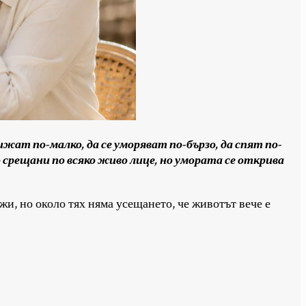
ижат по-малко, да се уморяват по-бързо, да спят по-
о срещани по всяко живо лице, но умората се открива
жи, но около тях няма усещането, че животът вече е