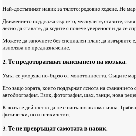
Най-достъпният навик за тялото: редовно ходене. Не мар
Движението поддържа сърцето, мускулите, ставите, съня 
лесно да ставате, да ходите с повече увереност и да се сп
Можете да започнете без специален план: да извървите едн
използва по предназначение.
2. Те предотвратяват вкисването на мозъка.
Умът се уморява по-бързо от монотонността. Същите мар
Ето защо хората, които поддържат яснота на съзнанието 
автобиография. Език, фотография, шах, танци, нова рецеп
Ключът е дейността да не е напълно автоматична. Трябва 
физически, но и психически.
3. Те не превръщат самотата в навик.