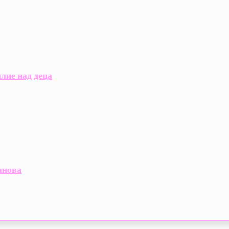
лие над деца
анова