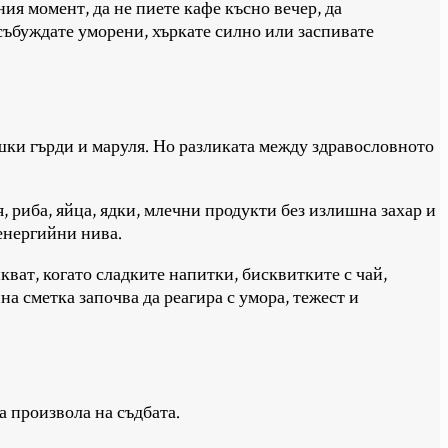
ния момент, да не пиете кафе късно вечер, да
е събуждате уморени, хъркате силно или заспивате
ешки гърди и маруля. Но разликата между здравословното
, риба, яйца, ядки, млечни продукти без излишна захар и
 енергийни нива.
ват, когато сладките напитки, бисквитките с чай,
на сметка започва да реагира с умора, тежест и
а произвола на съдбата.