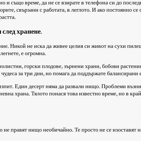
но и също време, да не се взирате в телефона си до послед
орите, свързани с работата, в леглото. И ако постоянно с
растта.
я след хранене.
ание. Никой не иска да живее целия си живот на сухи пил
легнете, е огромна.
енолистни, горски плодове, зърнени храни, бобови растения
 чудеса за три дни, но помага да поддържате балансирани
изпит. Един десерт няма да развали нищо. Проблеми възник
евна храна. Тялото понася това известно време, но в край
о не правят нищо необичайно. Те просто не се изоставят н