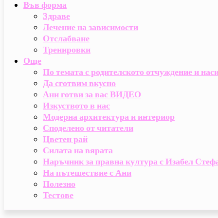
Във форма
Здраве
Лечение на зависимости
Отслабване
Тренировки
Още
По темата с родителското отчуждение и наси
Да сготвим вкусно
Ани готви за вас ВИДЕО
Изкуството в нас
Модерна архитектура и интериор
Споделено от читатели
Цветен рай
Силата на вярата
Наръчник за правна култура с Изабел Стеф
На пътешествие с Ани
Полезно
Тестове