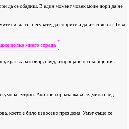
дори да се обадиш. В един момент човек може дори да не
ите си, да се шегувате, да спорите и да изяснявате. Това
 каже колко много страда
дка, кратък разговор, обяд, изпращане на съобщения,
 и умора сутрин. Ако това продължава седмица след
ова, което е било износено през деня. Умът също се