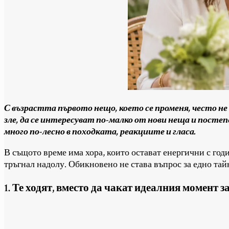
С възрастта първото нещо, което се променя, често не 
зле, да се интересуват по-малко от нови неща и посте
много по-лесно в походката, реакциите и гласа.
В същото време има хора, които остават енергични с год
тръгнал надолу. Обикновено не става въпрос за едно тайн
1. Те ​​ходят, вместо да чакат идеалния момент 