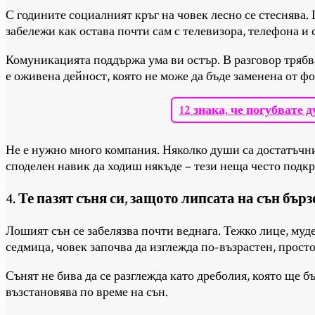
С годините социалният кръг на човек лесно се стеснява.
забележи как остава почти сам с телевизора, телефона и 
Комуникацията поддържа ума ви остър. В разговор трябва 
е оживена дейност, която не може да бъде заменена от ф
12 знака, че погубвате 
Не е нужно много компания. Няколко души са достатъчни и
споделен навик да ходиш някъде – тези неща често подкр
4. Те пазят съня си, защото липсата на сън бър
Лошият сън се забелязва почти веднага. Тежко лице, муд
седмица, човек започва да изглежда по-възрастен, просто
Сънят не бива да се разглежда като дреболия, която ще б
възстановява по време на сън.