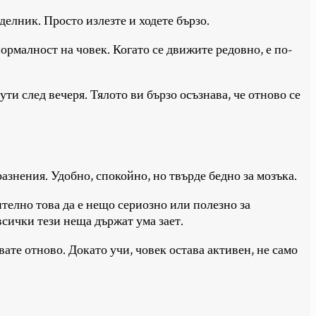
делник. Просто излезте и ходете бързо.
ормалност на човек. Когато се движите редовно, е по-
ути след вечеря. Тялото ви бързо осъзнава, че отново се
знения. Удобно, спокойно, но твърде бедно за мозъка.
ително това да е нещо сериозно или полезно за
всички тези неща държат ума зает.
вате отново. Докато учи, човек остава активен, не само