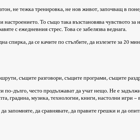
атон, не тежка тренировка, не нов живот, започващ в поне
и настроението. То също така възстановява чувството за н
равяте с ежедневния стрес. Това се забелязва веднага.
а спирка, да се качите по стълбите, да излезете за 20 мин
шрути, същите разговори, същите програми, същите раздра
си по-дълго, често продължават да учат нещо. Не е задълж
та, градина, музика, технологии, книги, настолни игри – 
да запомняте, да сравнявате, да правите грешки и да опит