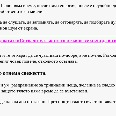
 Първо няма време, после няма енергия, после е неудобно 
собствените си мисли.
да слушате, да запомняте, да отговаряте, да подбирате дум
онов шум от екрана.
душата си: Сигналите, с които тя отчаяно се мъчи да ви
 те те карат да се чувстваш по-добре, а не по-зле. Разхо
епят човек повече, отколкото осъзнава.
зо отнема свежестта.
ен ум, раздразнение за тривиални неща, желание за сладко
 защото тялото няма време да се възстанови.
ъде наваксана по-късно. През нощта тялото възстановява т