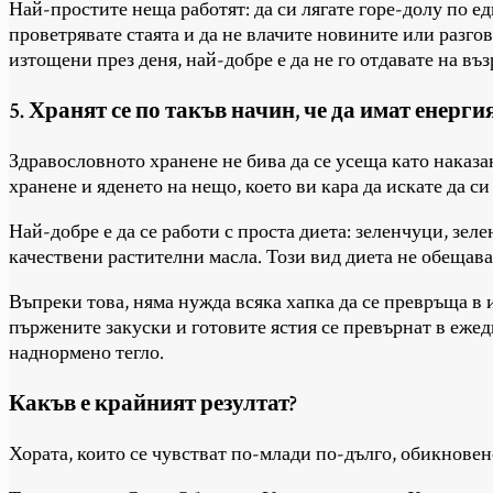
Най-простите неща работят: да си лягате горе-долу по ед
проветрявате стаята и да не влачите новините или разгов
изтощени през деня, най-добре е да не го отдавате на въз
5. Хранят се по такъв начин, че да имат енерги
Здравословното хранене не бива да се усеща като наказ
хранене и яденето на нещо, което ви кара да искате да си 
Най-добре е да се работи с проста диета: зеленчуци, зел
качествени растителни масла. Този вид диета не обещава
Въпреки това, няма нужда всяка хапка да се превръща в 
пържените закуски и готовите ястия се превърнат в ежедн
наднормено тегло.
Какъв е крайният резултат?
Хората, които се чувстват по-млади по-дълго, обикновен