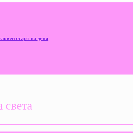
словен старт на деня
 света