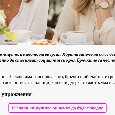
е лицето, а нивото на енергия. Хората започват да се дв
пенно да стесняват социалния си кръг. Бръчките са чест
ини. Те също имат посивяла коса, бръчки и обичайните гри
о лекарство, а за навици, които поддържат тялото, ума и…
за упражнения.
13 знака, че душите ви искат да бъдат заедно