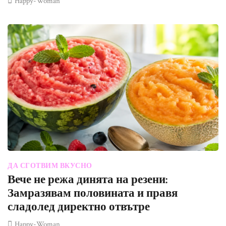
Happy-Woman
ДА СГОТВИМ ВКУСНО
Вече не режа динята на резени:
Замразявам половината и правя
сладолед директно отвътре
Happy-Woman