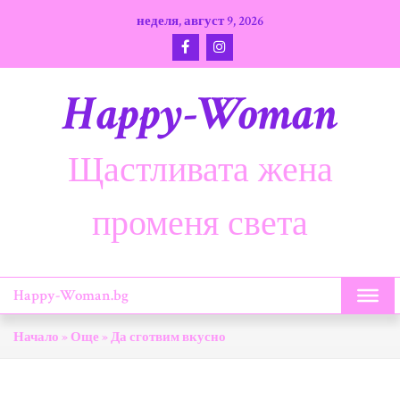
Skip
неделя, август 9, 2026
to
content
Happy-Woman
Щастливата жена
променя света
Happy-Woman.bg
Начало
»
Още
»
Да сготвим вкусно