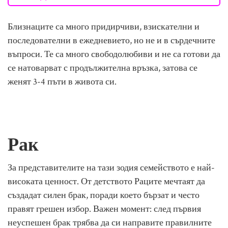
Близнаците са много придирчиви, взискателни и
последователни в ежедневието, но не и в сърдечните
въпроси. Те са много свободолюбиви и не са готови да
се натоварват с продължителна връзка, затова се
женят 3-4 пъти в живота си.
Рак
За представителите на тази зодия семейството е най-
високата ценност. От детството Раците мечтаят да
създадат силен брак, поради което бързат и често
правят грешен избор. Важен момент: след първия
неуспешен брак трябва да си направите правилните