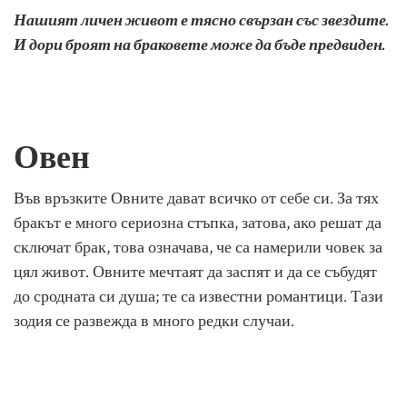
Нашият личен живот е тясно свързан със звездите.
И дори броят на браковете може да бъде предвиден.
Овен
Във връзките Овните дават всичко от себе си. За тях
бракът е много сериозна стъпка, затова, ако решат да
сключат брак, това означава, че са намерили човек за
цял живот. Овните мечтаят да заспят и да се събудят
до сродната си душа; те са известни романтици. Тази
зодия се развежда в много редки случаи.