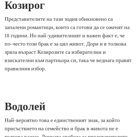
Козирог
Представителите на тази зодия обикновено са
запалени романтици, които са готови да се оженят на
18 години. Но най-удивителният и важен факт е, че
по-често този брак е за цял живот. Дори и в толкова
зряла възраст Козирозите са избирателни и
взискателни към партньора си, така че веднага правят
правилния избор.
Водолей
Най-вероятно това е единственият знак, за който
присъствието на семейство и брак в живота не е
толкова важно. Личната свобода за представителите