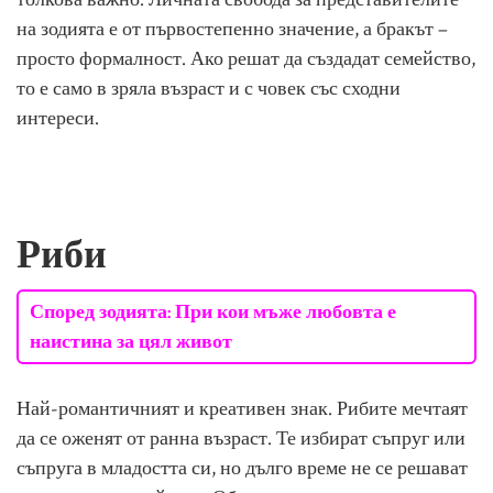
на зодията е от първостепенно значение, а бракът –
просто формалност. Ако решат да създадат семейство,
то е само в зряла възраст и с човек със сходни
интереси.
Риби
Според зодията: При кои мъже любовта е
наистина за цял живот
Най-романтичният и креативен знак. Рибите мечтаят
да се оженят от ранна възраст. Те избират съпруг или
съпруга в младостта си, но дълго време не се решават