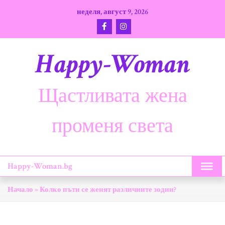
Skip
неделя, август 9, 2026
to
content
Happy-Woman
Щастливата жена
променя света
Happy-Woman.bg
Начало
»
Колко пъти се женят различните зодии?