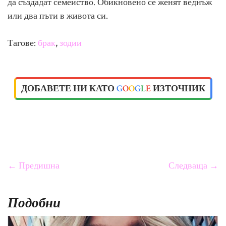
да създадат семейство. Обикновено се женят веднъж
или два пъти в живота си.
Тагове:
брак
зодии
ДОБАВЕТЕ НИ КАТО
G
O
O
G
L
E
ИЗТОЧНИК
← Предишна
Следваща →
Подобни