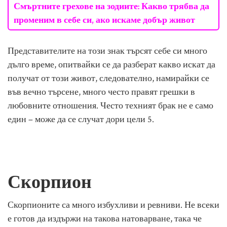
Смъртните грехове на зодиите: Какво трябва да
променим в себе си, ако искаме добър живот
Представителите на този знак търсят себе си много
дълго време, опитвайки се да разберат какво искат да
получат от този живот, следователно, намирайки се
във вечно търсене, много често правят грешки в
любовните отношения. Често техният брак не е само
един – може да се случат дори цели 5.
Скорпион
Скорпионите са много избухливи и ревниви. Не всеки
е готов да издържи на такова натоварване, така че